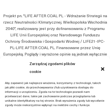
Projekt pn. "LIFE AFTER COAL PL - Wdrażanie Strategii na
rzecz Neutralności Klimatycznej. Wielkopolska Wschodnia
2040", realizowany jest przy dofinansowaniu z Programu
LIFE Unii Europejskiej oraz Narodowego Funduszu
Ochrony Środowiska i Gospodarki Wodnej / LIFE21-IPC-
PL-LIFE AFTER COAL PL. Finansowane przez Unię
Europejską. Poglądy i wyrażone opinie są jednak wyłącznie
poglądami autora i niekoniecznie odzwierciedlają poglądy
Zarządzaj zgodami plików
Unii Europejskiej. Ani Unia Europejska, ani instytucja
cookie
przyznająca nie będą ponosić jakiejkolwiek
odpowiedzialności z tego tytułu.
Aby zapewnić jak najlepsze wrażenia, korzystamy z technologii, takich
jak pliki cookie, do przechowywania i/lub uzyskiwania dostępu do
informacji o urządzeniu. Zgoda na te technologie pozwoli nam
przetwarzać dane, takie jak zachowanie podczas przeglądania lub
unikalne identyfikatory na tej stronie. Brak wyrażenia zgody lub wycofanie
zgody może niekorzystnie wpłynąć na niektóre cechy i funkcje.