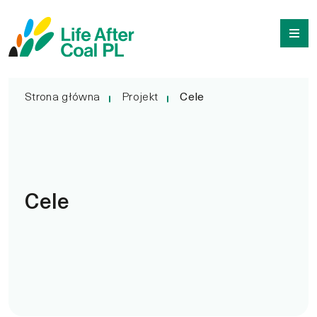
Cele
Przejdź
Wyszukiwarka
do
treści
Strona główna
Projekt
Cele
Cele