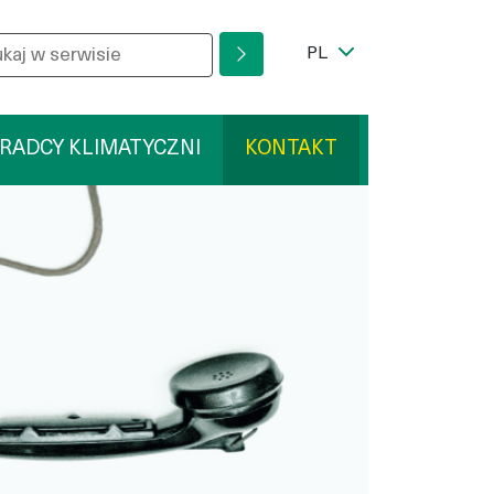
z wyszukiwaną frazę
ram
Przełącznik języka
PL
RADCY KLIMATYCZNI
KONTAKT