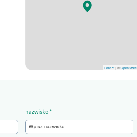
Leaflet
| ©
OpenStree
nazwisko *