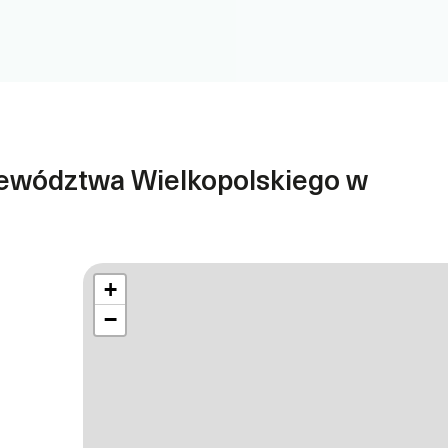
ewództwa Wielkopolskiego w
+
−