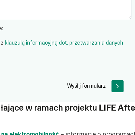
e:
 z
klauzulą informacyjną dot. przetwarzania danych
Wyślij formularz
łające w ramach projektu
LIFE Afte
h na elektromobilność
– informacje o programac