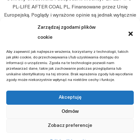
PL-LIFE AFTER COAL PL. Finansowane przez Unię
Europejską. Poglądy i wyrażone opinie są jednak wyłącznie
poglądami autora i niekoniecznie odzwierciedlają poglądy
Zarządzaj zgodami plików
Unii Europejskiej. Ani Unia Europejska, ani instytucja
cookie
przyznająca nie będą ponosić jakiejkolwiek
odpowiedzialności z tego tytułu.
Aby zapewnić jak najlepsze wrażenia, korzystamy z technologii, takich
jak pliki cookie, do przechowywania i/lub uzyskiwania dostępu do
informacji o urządzeniu. Zgoda na te technologie pozwoli nam
przetwarzać dane, takie jak zachowanie podczas przeglądania lub
unikalne identyfikatory na tej stronie. Brak wyrażenia zgody lub wycofanie
zgody może niekorzystnie wpłynąć na niektóre cechy i funkcje.
Akceptuję
Strona
Odmów
Deklaracja Dostępności
Zobacz preferencje
Polityka prywatności
Mapa Strony