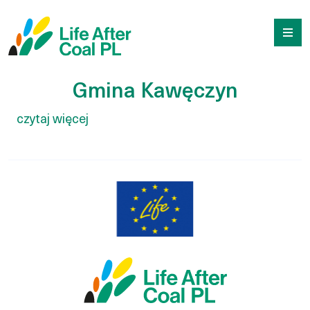
Gmina Kawęczyn
Przejdź
Wyszukiwarka
do
treści
Gmina Kawęczyn
czytaj więcej