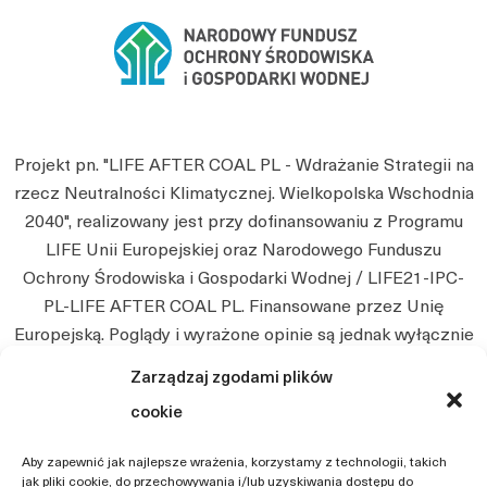
Projekt pn. "LIFE AFTER COAL PL - Wdrażanie Strategii na
rzecz Neutralności Klimatycznej. Wielkopolska Wschodnia
2040", realizowany jest przy dofinansowaniu z Programu
LIFE Unii Europejskiej oraz Narodowego Funduszu
Ochrony Środowiska i Gospodarki Wodnej / LIFE21-IPC-
PL-LIFE AFTER COAL PL. Finansowane przez Unię
Europejską. Poglądy i wyrażone opinie są jednak wyłącznie
poglądami autora i niekoniecznie odzwierciedlają poglądy
Zarządzaj zgodami plików
Unii Europejskiej. Ani Unia Europejska, ani instytucja
cookie
przyznająca nie będą ponosić jakiejkolwiek
odpowiedzialności z tego tytułu.
Aby zapewnić jak najlepsze wrażenia, korzystamy z technologii, takich
jak pliki cookie, do przechowywania i/lub uzyskiwania dostępu do