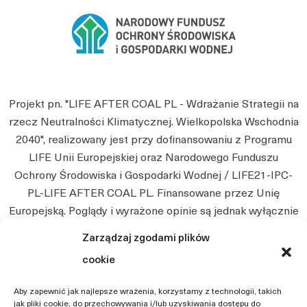
Projekt pn. "LIFE AFTER COAL PL - Wdrażanie Strategii na
rzecz Neutralności Klimatycznej. Wielkopolska Wschodnia
2040", realizowany jest przy dofinansowaniu z Programu
LIFE Unii Europejskiej oraz Narodowego Funduszu
Ochrony Środowiska i Gospodarki Wodnej / LIFE21-IPC-
PL-LIFE AFTER COAL PL. Finansowane przez Unię
Europejską. Poglądy i wyrażone opinie są jednak wyłącznie
poglądami autora i niekoniecznie odzwierciedlają poglądy
Zarządzaj zgodami plików
Unii Europejskiej. Ani Unia Europejska, ani instytucja
cookie
przyznająca nie będą ponosić jakiejkolwiek
odpowiedzialności z tego tytułu.
Aby zapewnić jak najlepsze wrażenia, korzystamy z technologii, takich
jak pliki cookie, do przechowywania i/lub uzyskiwania dostępu do