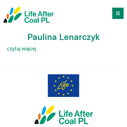
Paulina Lenarczyk
Przejdź
Wyszukiwarka
do
treści
Paulina Lenarczyk
czytaj więcej