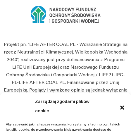
Projekt pn. "LIFE AFTER COAL PL - Wdrażanie Strategii na
rzecz Neutralności Klimatycznej. Wielkopolska Wschodnia
2040", realizowany jest przy dofinansowaniu z Programu
LIFE Unii Europejskiej oraz Narodowego Funduszu
Ochrony Środowiska i Gospodarki Wodnej / LIFE21-IPC-
PL-LIFE AFTER COAL PL. Finansowane przez Unię
Europejską. Poglądy i wyrażone opinie są jednak wyłącznie
poglądami autora i niekoniecznie odzwierciedlają poglądy
Zarządzaj zgodami plików
Unii Europejskiej. Ani Unia Europejska, ani instytucja
cookie
przyznająca nie będą ponosić jakiejkolwiek
odpowiedzialności z tego tytułu.
Aby zapewnić jak najlepsze wrażenia, korzystamy z technologii, takich
jak pliki cookie, do przechowywania i/lub uzyskiwania dostępu do