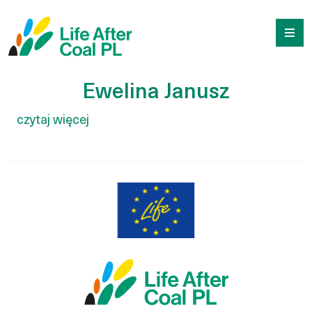
Ewelina Janusz
Przejdź
Wyszukiwarka
do
treści
Ewelina Janusz
czytaj więcej