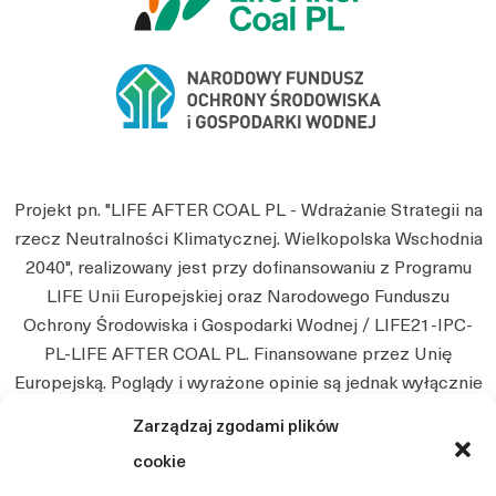
Projekt pn. "LIFE AFTER COAL PL - Wdrażanie Strategii na
rzecz Neutralności Klimatycznej. Wielkopolska Wschodnia
2040", realizowany jest przy dofinansowaniu z Programu
LIFE Unii Europejskiej oraz Narodowego Funduszu
Ochrony Środowiska i Gospodarki Wodnej / LIFE21-IPC-
PL-LIFE AFTER COAL PL. Finansowane przez Unię
Europejską. Poglądy i wyrażone opinie są jednak wyłącznie
poglądami autora i niekoniecznie odzwierciedlają poglądy
Zarządzaj zgodami plików
Unii Europejskiej. Ani Unia Europejska, ani instytucja
cookie
przyznająca nie będą ponosić jakiejkolwiek