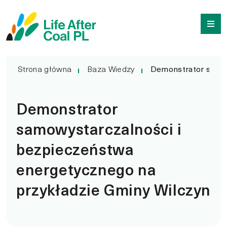
Demonstrator samowyst
Przejdź
Wyszukiwarka
do
treści
Strona główna
Baza Wiedzy
Demonstrator samow
Demonstrator
samowystarczalności i
bezpieczeństwa
energetycznego na
przykładzie Gminy Wilczyn