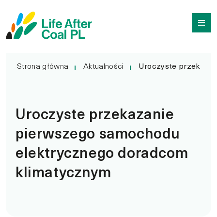
Uroczyste przekazanie
Przejdź
Wyszukiwarka
do
treści
Strona główna
Aktualności
Uroczyste przekazan
Uroczyste przekazanie
pierwszego samochodu
elektrycznego doradcom
klimatycznym